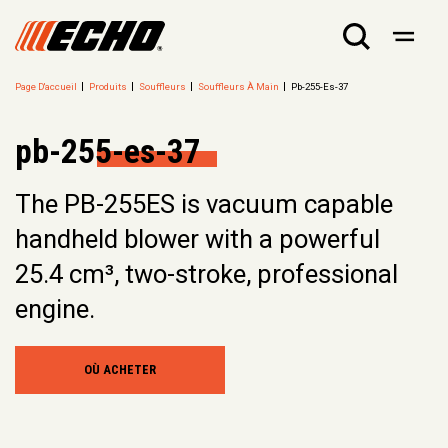
Page D'accueil
Produits
Souffleurs
Souffleurs À Main
Pb-255-Es-37
pb-255-es-37
The PB-255ES is vacuum capable
handheld blower with a powerful
25.4 cm³, two-stroke, professional
engine.
OÙ ACHETER