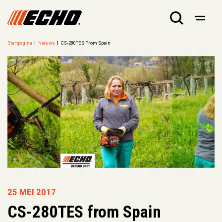
Startpagina
Nieuws
CS-280TES From Spain
25 MEI 2017
CS-280TES from Spain