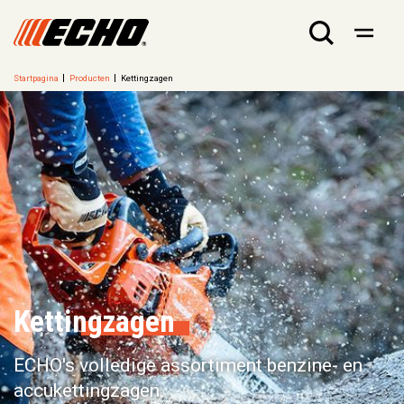
Startpagina
Producten
Kettingzagen
Kettingzagen
ECHO's volledige assortiment benzine- en
accukettingzagen.