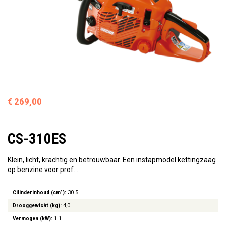
€ 269,00
CS-310ES
Klein, licht, krachtig en betrouwbaar. Een instapmodel kettingzaag
op benzine voor prof…
Cilinderinhoud (cm³):
30.5
Drooggewicht (kg):
4,0
Vermogen (kW):
1.1