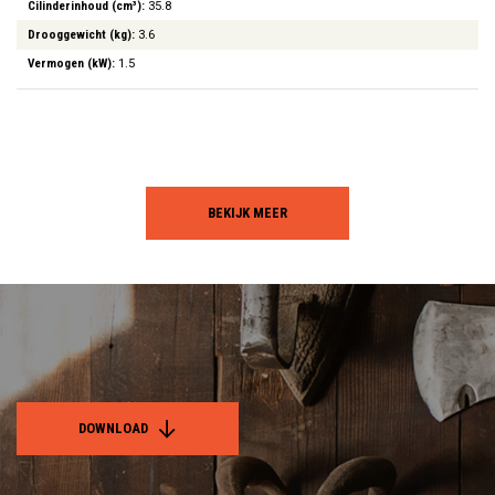
Cilinderinhoud (cm³):
35.8
Drooggewicht (kg):
3.6
Vermogen (kW):
1.5
BEKIJK MEER
DOWNLOAD