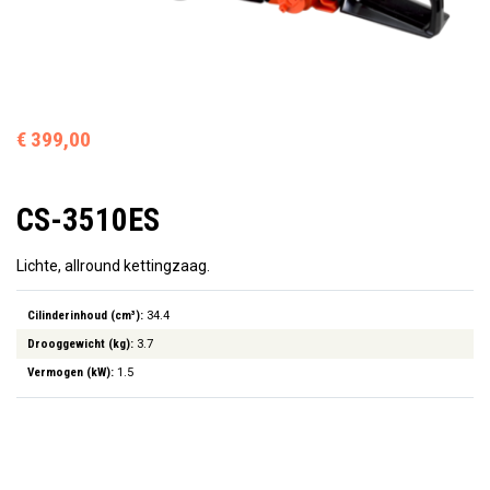
€ 399,00
CS-3510ES
Lichte, allround kettingzaag.
Cilinderinhoud (cm³):
34.4
Drooggewicht (kg):
3.7
Vermogen (kW):
1.5