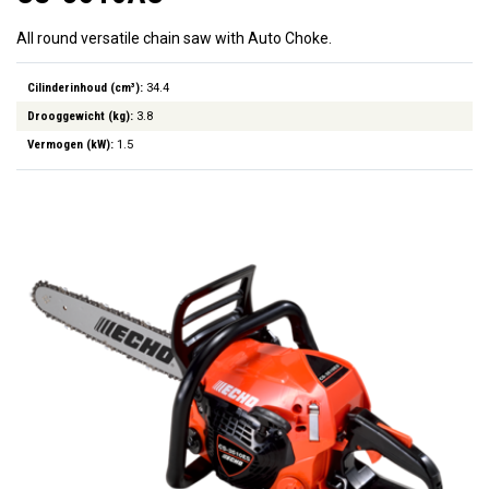
All round versatile chain saw with Auto Choke.
Cilinderinhoud (cm³):
34.4
Drooggewicht (kg):
3.8
Vermogen (kW):
1.5