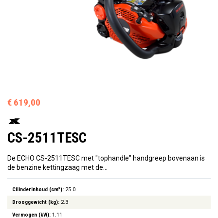
€ 619,00
CS-2511TESC
De ECHO CS-2511TESC met "tophandle" handgreep bovenaan is
de benzine kettingzaag met de…
Cilinderinhoud (cm³):
25.0
Drooggewicht (kg):
2.3
Vermogen (kW):
1.11