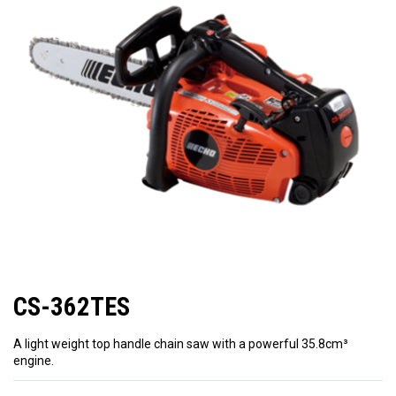
CS-362TES
A light weight top handle chain saw with a powerful 35.8cm³
engine.