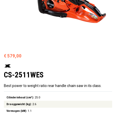
€ 579,00
CS-2511WES
Best power to weight ratio rear handle chain saw in its class.
Cilinderinhoud (cm³):
25.0
Drooggewicht (kg):
2.6
Vermogen (kW):
1.1